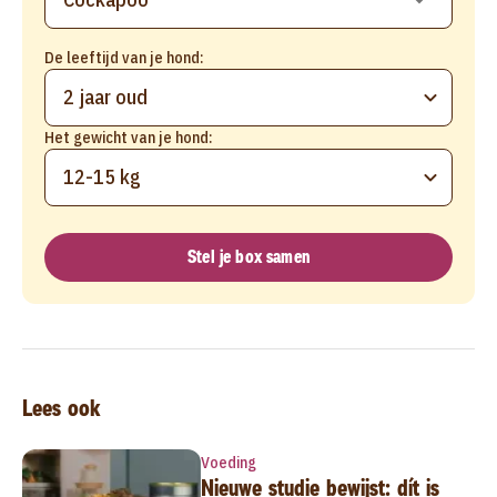
De leeftijd van je hond:
2 jaar oud
Het gewicht van je hond:
12-15 kg
Stel je box samen
Lees ook
Voeding
Nieuwe studie bewijst: dít is