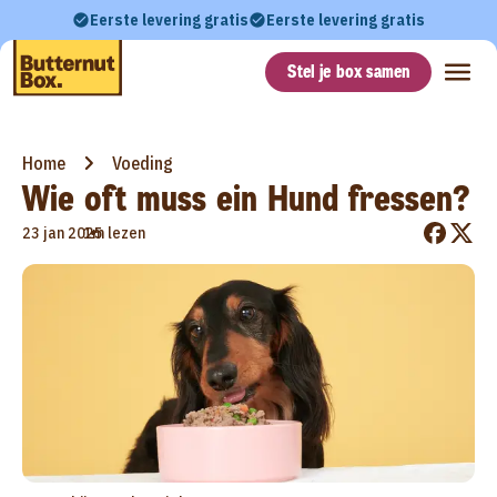
Eerste levering gratis
Eerste levering gratis
Stel je box samen
Home
Voeding
Wie oft muss ein Hund fressen?
•
23 jan 2025
1m lezen