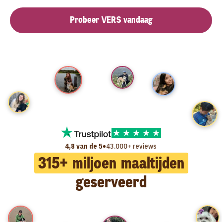
Probeer VERS vandaag
•
4,8 van de 5
43.000+ reviews
315
+ miljoen maaltijden
geserveerd