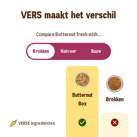
VERS maakt het verschil
Compare Butternut fresh with…
Brokken
Natvoer
Rauw
Butternut
Brokken
Box
VERSE ingrediënten