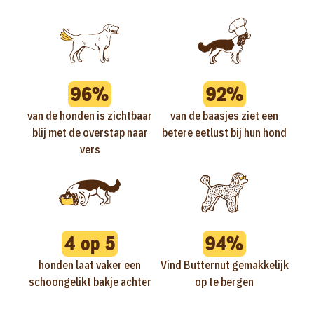
96%
92%
van de honden is zichtbaar
van de baasjes ziet een
blij met de overstap naar
betere eetlust bij hun hond
vers
4 op 5
94%
honden laat vaker een
Vind Butternut gemakkelijk
schoongelikt bakje achter
op te bergen