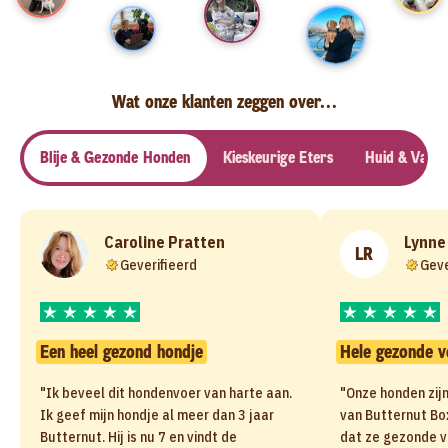
Wat onze klanten zeggen over...
Blije & Gezonde Honden
Kieskeurige Eters
Huid & Vacht
Caroline Pratten
Lynne
LR
Geverifieerd
Geve
Een heel gezond hondje
Hele gezonde v
"Ik beveel dit hondenvoer van harte aan.
"Onze honden zijn
Ik geef mijn hondje al meer dan 3 jaar
van Butternut Box.
Butternut. Hij is nu 7 en vindt de
dat ze gezonde v