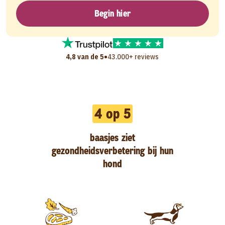
Begin hier
•
4,8 van de 5
43.000+ reviews
4 op 5
baasjes ziet
gezondheidsverbetering bij hun
hond