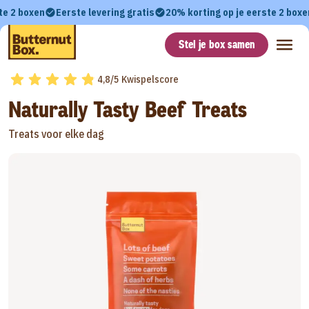
te 2 boxen
Eerste levering gratis
20% korting op je eerste 2 boxe
Stel je box samen
4,8/5 Kwispelscore
Naturally Tasty Beef Treats
Treats voor elke dag