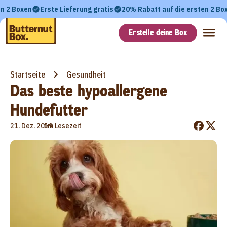
en 2 Boxen
Erste Lieferung gratis
20% Rabatt auf die ersten 2 Bo
Erstelle deine Box
Startseite
Gesundheit
Das beste hypoallergene
Hundefutter
•
21. Dez. 2019
1m Lesezeit