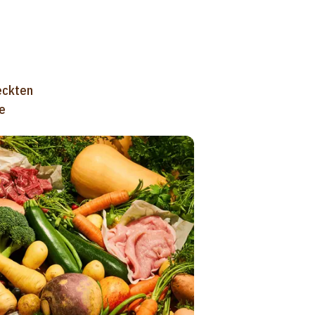
eckten
e