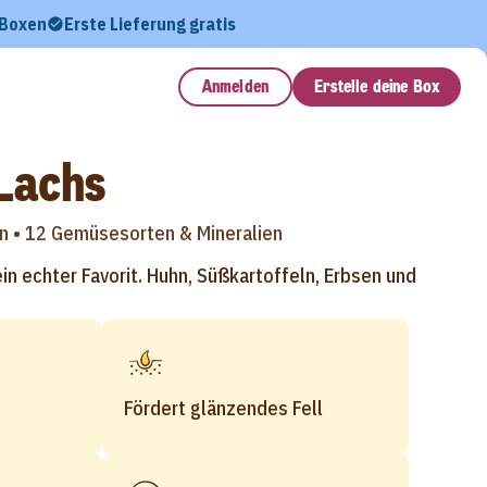
 Boxen
Erste Lieferung gratis
Anmelden
Erstelle deine Box
Lachs
n •
12 Gemüsesorten & Mineralien
n echter Favorit. Huhn, Süßkartoffeln, Erbsen und
Fördert glänzendes Fell