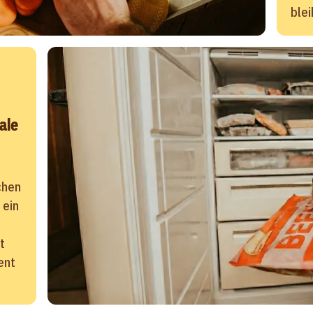
blei
ale
chen
 ein
t
ent