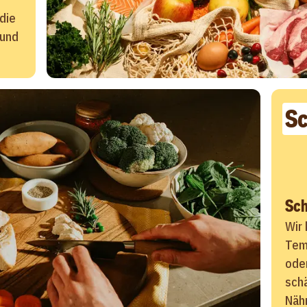
die
(und
Sc
Sch
Wir 
Tem
ode
sch
Näh