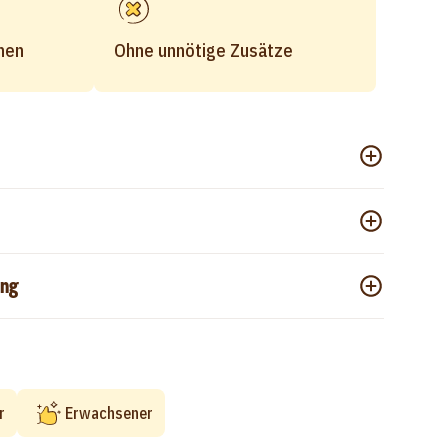
hen
Ohne unnötige Zusätze
ng
r
Erwachsener