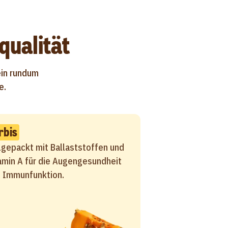
qualität
ein rundum
e.
rbis
lgepackt mit Ballaststoffen und
amin A für die Augengesundheit
 Immunfunktion.