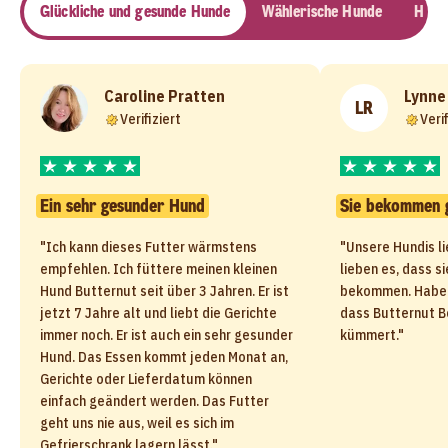
Glückliche und gesunde Hunde
Wählerische Hunde
Haut 
Caroline Pratten
Lynne
LR
Verifiziert
Verif
Ein sehr gesunder Hund
Sie bekommen 
"Ich kann dieses Futter wärmstens
"Unsere Hundis li
empfehlen. Ich füttere meinen kleinen
lieben es, dass s
Hund Butternut seit über 3 Jahren. Er ist
bekommen. Haben
jetzt 7 Jahre alt und liebt die Gerichte
dass Butternut B
immer noch. Er ist auch ein sehr gesunder
kümmert."
Hund. Das Essen kommt jeden Monat an,
Gerichte oder Lieferdatum können
einfach geändert werden. Das Futter
geht uns nie aus, weil es sich im
Gefrierschrank lagern lässt."