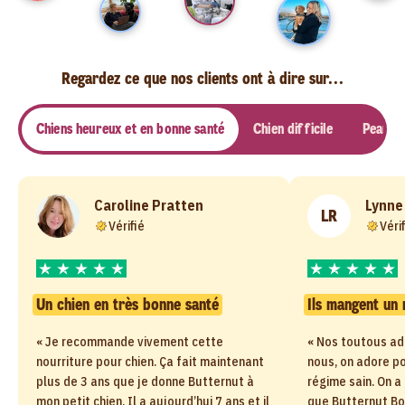
Regardez ce que nos clients ont à dire sur...
Chiens heureux et en bonne santé
Chien difficile
Peau et
Caroline Pratten
Lynne
LR
Vérifié
Véri
Un chien en très bonne santé
Ils mangent un 
« Je recommande vivement cette
« Nos toutous ad
nourriture pour chien. Ça fait maintenant
nous, on adore po
plus de 3 ans que je donne Butternut à
régime sain. On a
mon petit chien. Il a aujourd’hui 7 ans et il
que Butternut Bo