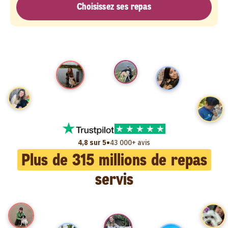
Choisissez ses repas
•
4,8 sur 5
43 000+ avis
Plus de
315
millions de repas
servis