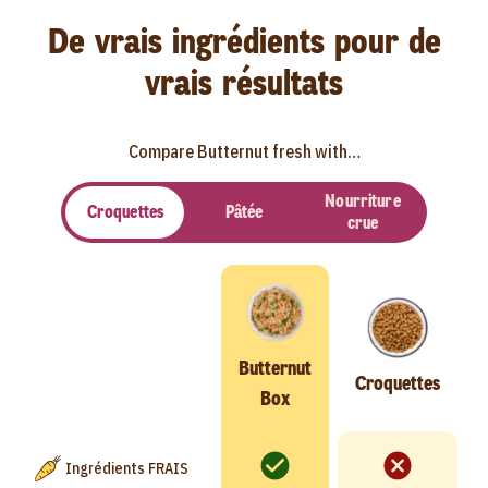
De vrais ingrédients pour de
vrais résultats
Compare Butternut fresh with…
Nourriture
Croquettes
Pâtée
crue
Butternut
Croquettes
Box
Ingrédients FRAIS