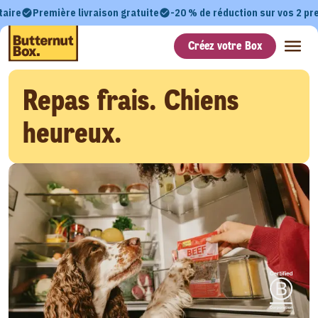
taire
Première livraison gratuite
-20 % de réduction sur vos 2 p
Créez votre Box
Repas frais. Chiens
heureux.