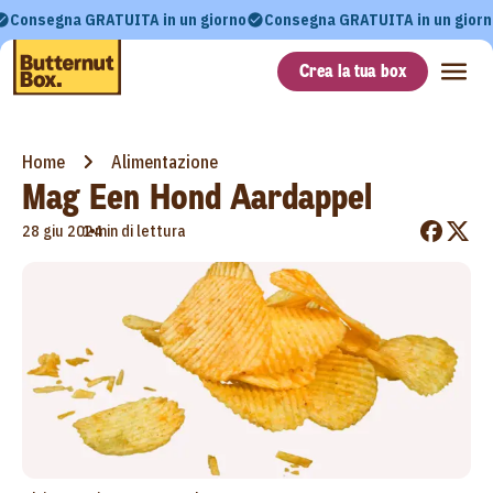
Consegna GRATUITA in un giorno
Consegna GRATUITA in un giorn
Crea la tua box
Home
Alimentazione
Mag Een Hond Aardappel
•
28 giu 2024
1 min di lettura