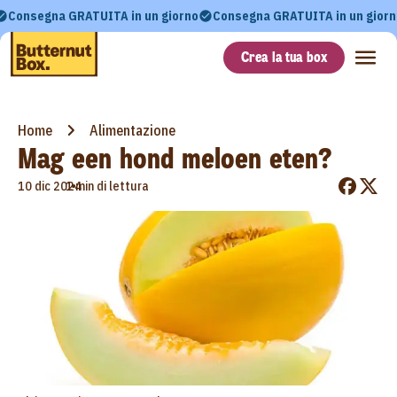
Consegna GRATUITA in un giorno
Consegna GRATUITA in un giorn
Crea la tua box
Home
Alimentazione
Mag een hond meloen eten?
•
10 dic 2024
1 min di lettura