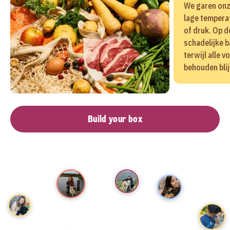
We garen onz
lage tempera
of druk. Op 
schadelijke b
terwijl alle 
behouden blij
Build your box