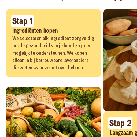
Stap 1
Ingrediënten kopen
We selecteren elk ingrediënt zorgvuldig
om de gezondheid van je hond zo goed
mogelijk te ondersteunen. We kopen
alleen in bij betrouwbare leveranciers
die weten waar ze het over hebben.
Stap 2
Langzaam g