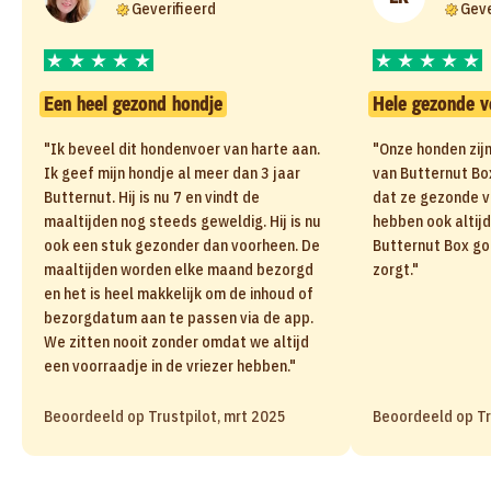
Geverifieerd
Geve
Een heel gezond hondje
Hele gezonde v
"Ik beveel dit hondenvoer van harte aan.
"Onze honden zijn
Ik geef mijn hondje al meer dan 3 jaar
van Butternut Box.
Butternut. Hij is nu 7 en vindt de
dat ze gezonde v
maaltijden nog steeds geweldig. Hij is nu
hebben ook altijd
ook een stuk gezonder dan voorheen. De
Butternut Box go
maaltijden worden elke maand bezorgd
zorgt."
en het is heel makkelijk om de inhoud of
bezorgdatum aan te passen via de app.
We zitten nooit zonder omdat we altijd
een voorraadje in de vriezer hebben."
Beoordeeld op Trustpilot, mrt 2025
Beoordeeld op Tr