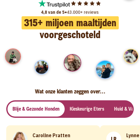
•
4,8 van de 5
43.000+ reviews
315
+ miljoen maaltijden
voorgeschoteld
Wat onze klanten zeggen over...
Blije & Gezonde Honden
Kieskeurige Eters
Huid & Vacht
Caroline Pratten
Lynne
LR