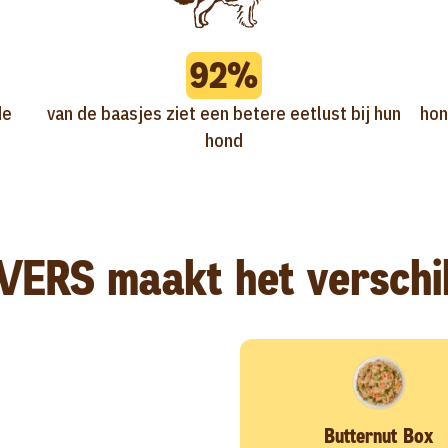
92%
de
van de baasjes ziet een betere eetlust bij hun
hon
hond
VERS maakt het verschi
Butternut Box