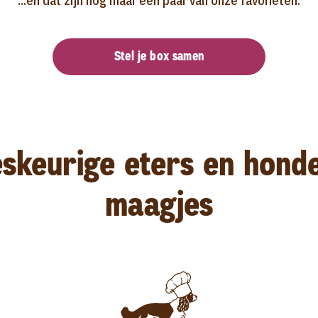
...en dat zijn nog maar een paar van onze favorieten.
Stel je box samen
eskeurige eters en hond
maagjes