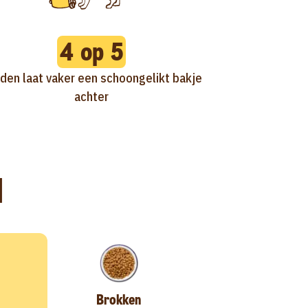
4 op 5
den laat vaker een schoongelikt bakje
achter
l
Brokken