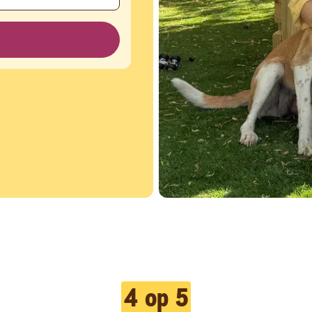
s
4 op 5