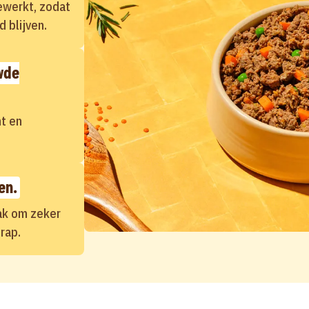
ewerkt, zodat
 blijven.
wde
ht en
en.
ak om zeker
rap.