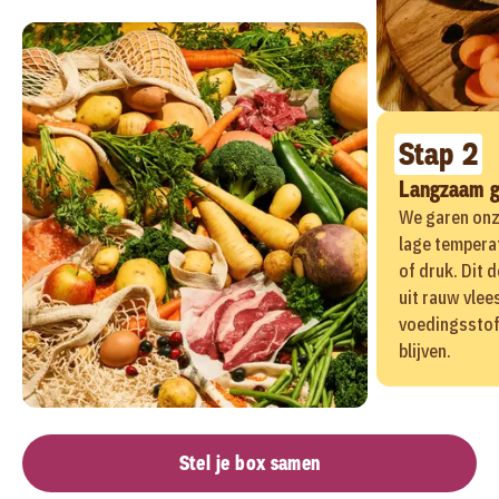
Stap 2
Langzaam 
We garen onz
lage tempera
of druk. Dit 
uit rauw vlees
voedingssto
blijven.
Stel je box samen