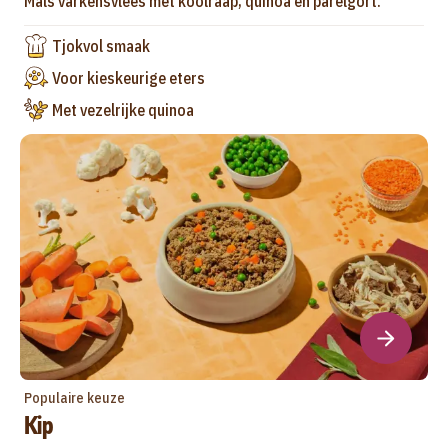
Mals varkensvlees met koolraap, quinoa en parelgort.
Tjokvol smaak
Voor kieskeurige eters
Met vezelrijke quinoa
Populaire keuze
Kip