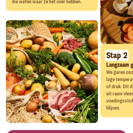
die weten waar ze het over hebben.
Stap 2
Langzaam 
We garen onz
lage tempera
of druk. Dit 
uit rauw vlees
voedingssto
blijven.