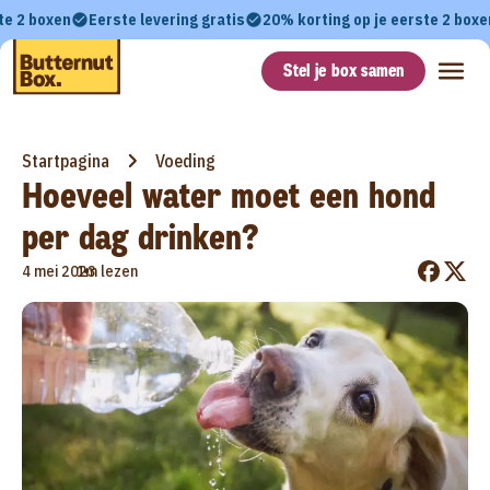
te 2 boxen
Eerste levering gratis
20% korting op je eerste 2 boxe
Stel je box samen
Startpagina
Voeding
Hoeveel water moet een hond
per dag drinken?
•
4 mei 2023
1m lezen