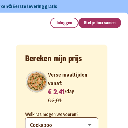
oxen
Eerste levering gratis
Inloggen
Stel je box samen
Bereken mijn prijs
Verse maaltijden
vanaf:
€ 2,41
/
dag
€ 3,01
Welk ras mogen we voeren?