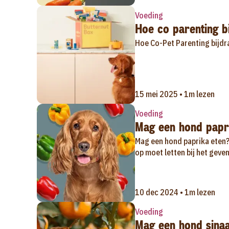
Voeding
Hoe co parenting bi
Hoe Co-Pet Parenting bijdra
15 mei 2025 • 1m lezen
Voeding
Mag een hond papr
Mag een hond paprika eten? 
op moet letten bij het geven
10 dec 2024 • 1m lezen
Voeding
Mag een hond sina