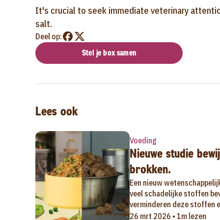
It's crucial to seek immediate veterinary attent
salt.
Deel op:
Stel je box samen
Lees ook
Voeding
Nieuwe studie bewij
brokken.
Een nieuw wetenschappelij
veel schadelijke stoffen b
verminderen deze stoffen en
26 mrt 2026 • 1m lezen