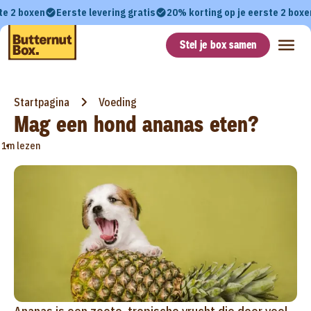
te 2 boxen
Eerste levering gratis
20% korting op je eerste 2 boxe
Stel je box samen
Startpagina
Voeding
Mag een hond ananas eten?
•
1m lezen