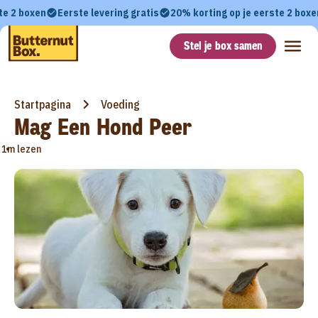
te 2 boxen
Eerste levering gratis
20% korting op je eerste 2 boxe
Stel je box samen
Startpagina
Voeding
Mag Een Hond Peer
•
1m lezen