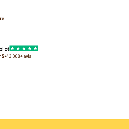
re
•
r 5
43 000+ avis