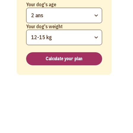
Your dog's age
2 ans
Your dog's weight
12-15 kg
Calculate your plan