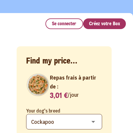
Se connecter
Créez votre Box
Find my price...
Repas frais à partir
de :
3,01 €
/
jour
Your dog's breed