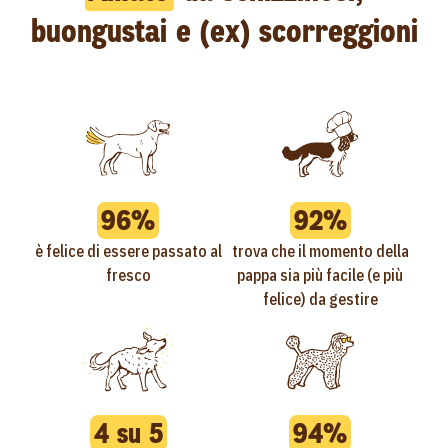
buongustai e (ex) scorreggioni
96%
92%
è felice di essere passato al
trova che il momento della
fresco
pappa sia più facile (e più
felice) da gestire
4 su 5
94%