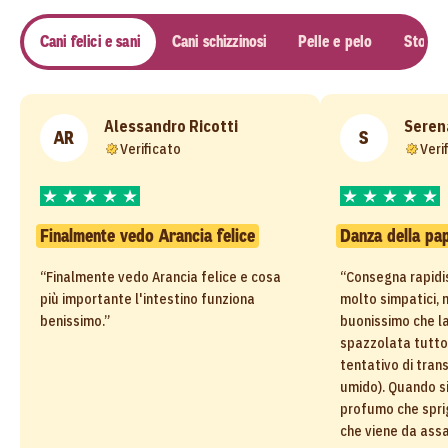
Cani felici e sani
Cani schizzinosi
Pelle e pelo
Stomaci
Alessandro Ricotti
Seren
AR
S
Verificato
Veri
Finalmente vedo Arancia felice
Danza della pa
“Finalmente vedo Arancia felice e cosa
“Consegna rapidi
più importante l'intestino funziona
molto simpatici, 
benissimo.”
buonissimo che la
spazzolata tutt
tentativo di tran
umido). Quando si
profumo che spri
che viene da ass