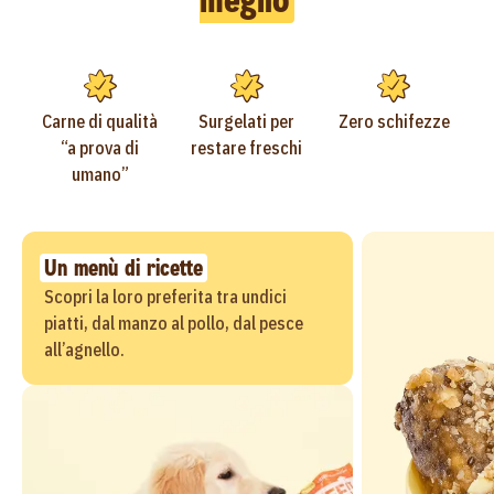
Carne di qualità
Surgelati per
Zero schifezze
“a prova di
restare freschi
umano”
Un menù di ricette
Scopri la loro preferita tra undici
piatti, dal manzo al pollo, dal pesce
all’agnello.