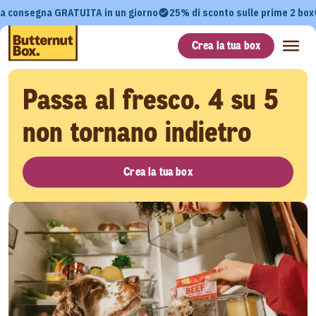
a consegna GRATUITA in un giorno
25% di sconto sulle prime 2 box
Crea la tua box
Passa al fresco. 4 su 5
non tornano indietro
Crea la tua box