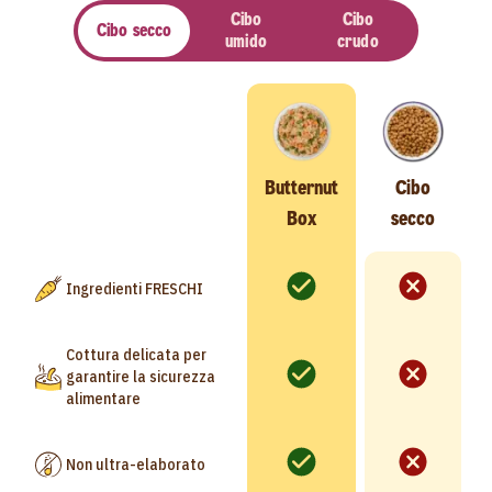
Cibo
Cibo
Cibo secco
umido
crudo
Butternut
Cibo
Box
secco
Ingredienti FRESCHI
Cottura delicata per
garantire la sicurezza
alimentare
Non ultra-elaborato