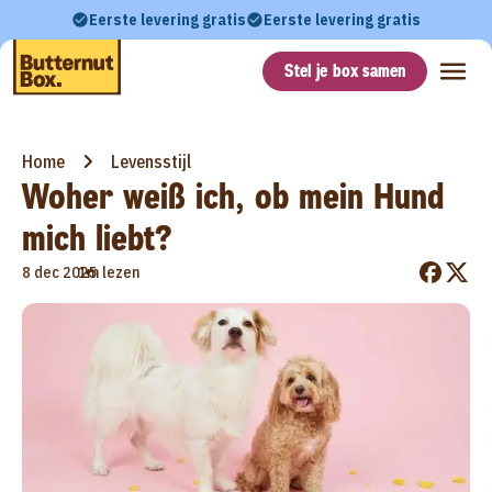
Eerste levering gratis
Eerste levering gratis
Stel je box samen
Home
Levensstijl
Woher weiß ich, ob mein Hund
mich liebt?
•
8 dec 2025
1m lezen