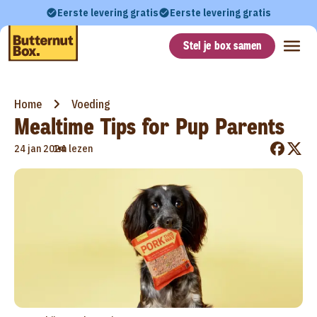
Eerste levering gratis
Eerste levering gratis
Stel je box samen
Home
Voeding
Mealtime Tips for Pup Parents
•
24 jan 2024
1m lezen