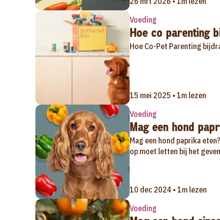
26 mrt 2026 • 1m lezen
Voeding
Hoe co parenting bi
Hoe Co-Pet Parenting bijdra
15 mei 2025 • 1m lezen
Voeding
Mag een hond papr
Mag een hond paprika eten? 
op moet letten bij het geven
10 dec 2024 • 1m lezen
Voeding