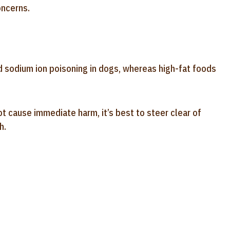
oncerns.
d sodium ion poisoning in dogs, whereas high-fat foods
ot cause immediate harm, it’s best to steer clear of
h.