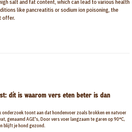
high salt and fat content, which can lead to various health
itions like pancreatitis or sodium ion poisoning, the
 offer.
st: dít is waarom vers eten beter is dan
k onderzoek toont aan dat hondenvoer zoals brokken en natvoer
evat, genaamd AGE's, Door vers voer langzaam te garen op 90°C,
 blijft je hond gezond.