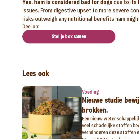
Yes, ham is considered bad for dogs
due to its 
issues. From digestive upset to more severe cond
risks outweigh any nutritional benefits ham might
Deel op:
Stel je box samen
Lees ook
Voeding
Nieuwe studie bewij
brokken.
Een nieuw wetenschappelij
veel schadelijke stoffen b
verminderen deze stoffen en