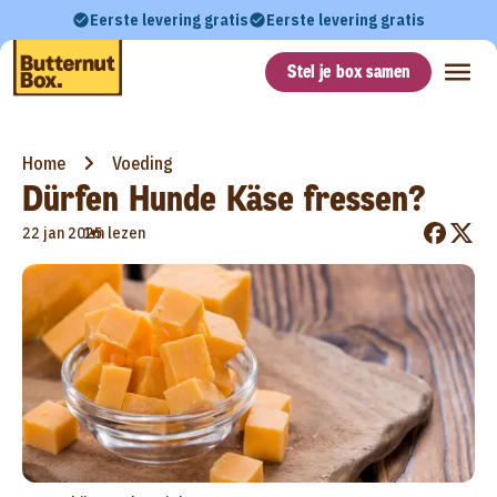
Eerste levering gratis
Eerste levering gratis
Stel je box samen
Home
Voeding
Dürfen Hunde Käse fressen?
•
22 jan 2025
1m lezen