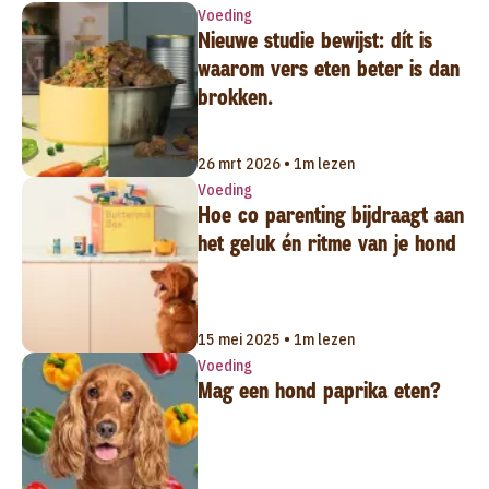
Voeding
Nieuwe studie bewijst: dít is
waarom vers eten beter is dan
brokken.
26 mrt 2026 • 1m lezen
Voeding
Hoe co parenting bijdraagt aan
het geluk én ritme van je hond
15 mei 2025 • 1m lezen
Voeding
Mag een hond paprika eten?