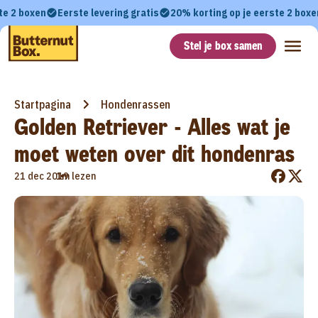
te 2 boxen
Eerste levering gratis
20% korting op je eerste 2 boxe
Stel je box samen
Startpagina
Hondenrassen
Golden Retriever - Alles wat je
moet weten over dit hondenras
•
21 dec 2019
1m lezen