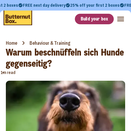
st 2 boxes
FREE next day delivery
25% off your first 2 boxes
FRE
Build your box
Home
Behaviour & Training
Warum beschnüffeln sich Hunde
gegenseitig?
•
1m read