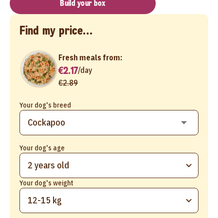
Build your box
Find my price...
Fresh meals from:
€2.17
/
day
€2.89
Your dog's breed
Your dog's age
2 years old
Your dog's weight
12-15 kg