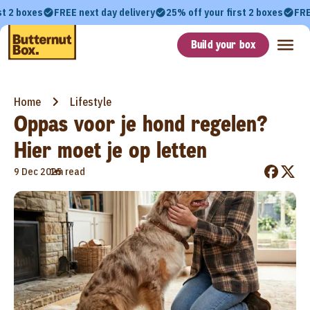
st 2 boxes
FREE next day delivery
25% off your first 2 boxes
FRE
Build your box
Home
Lifestyle
Oppas voor je hond regelen?
Hier moet je op letten
•
9 Dec 2025
1m read