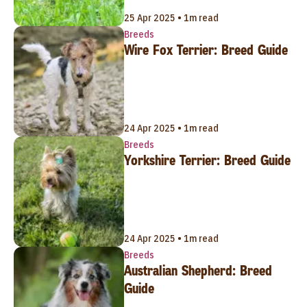
25 Apr 2025 • 1m read
Breeds
Wire Fox Terrier: Breed Guide
24 Apr 2025 • 1m read
Breeds
Yorkshire Terrier: Breed Guide
24 Apr 2025 • 1m read
Breeds
Australian Shepherd: Breed
Guide