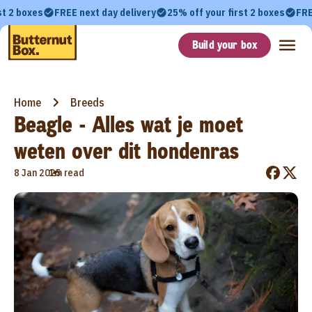
st 2 boxes
FREE next day delivery
25% off your first 2 boxes
FRE
Build your box
Home
Breeds
Beagle - Alles wat je moet
weten over dit hondenras
•
8 Jan 2025
1m read