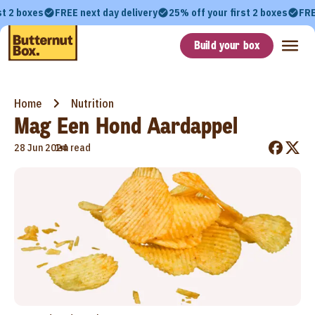
st 2 boxes
FREE next day delivery
25% off your first 2 boxes
FRE
Build your box
Home
Nutrition
Mag Een Hond Aardappel
•
28 Jun 2024
1m read