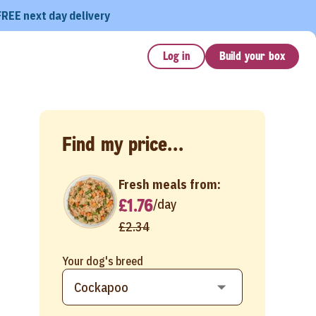
FREE next day delivery
Log in
Build your box
Find my price...
Fresh meals from:
£1.76
/
day
£2.34
Your dog's breed