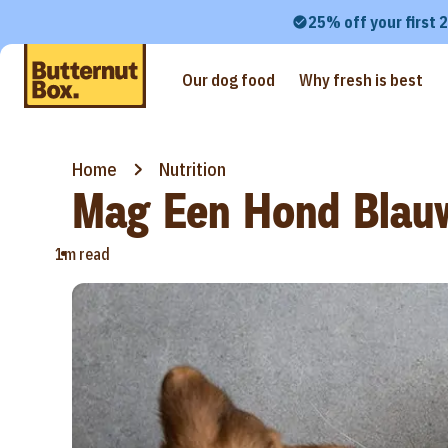
25% off your first 
Our dog food
Why fresh is best
Home
Nutrition
Mag Een Hond Blau
•
1m read