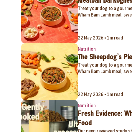
Meatball Barkognes
Treat your dog to a gourmet
Wham Bam Lamb meal, swee
22 May 2026 • 1m read
Nutrition
The Sheepdog’s Pie
Treat your dog to a gourmet
Wham Bam Lamb meal, swee
22 May 2026 • 1m read
Nutrition
Fresh Evidence: W
Food
Our peer-reviewed study s