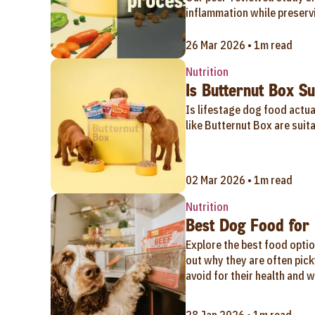
inflammation while preservi
26 Mar 2026 • 1m read
Nutrition
Is Butternut Box Sui
Is lifestage dog food actu
like Butternut Box are suita
02 Mar 2026 • 1m read
Nutrition
Best Dog Food for 
Explore the best food optio
out why they are often pick
avoid for their health and w