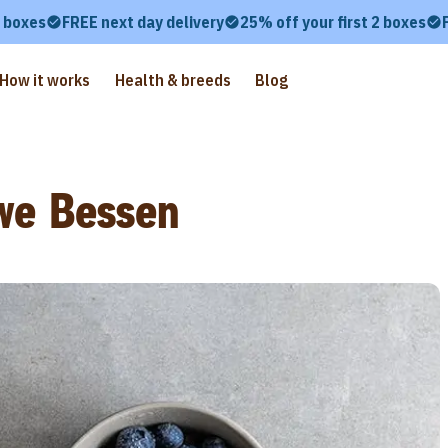
2 boxes
FREE next day delivery
25% off your first 2 boxes
How it works
Health & breeds
Blog
we Bessen