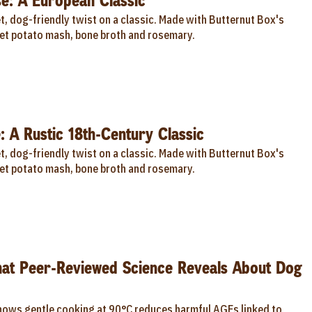
e: A European Classic
, dog-friendly twist on a classic. Made with Butternut Box's
t potato mash, bone broth and rosemary.
: A Rustic 18th-Century Classic
, dog-friendly twist on a classic. Made with Butternut Box's
t potato mash, bone broth and rosemary.
hat Peer-Reviewed Science Reveals About Dog
hows gentle cooking at 90°C reduces harmful AGEs linked to