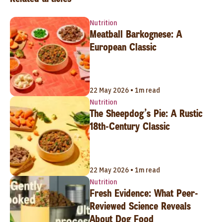
Nutrition
Meatball Barkognese: A
European Classic
22 May 2026 • 1m read
Nutrition
The Sheepdog’s Pie: A Rustic
18th-Century Classic
22 May 2026 • 1m read
Nutrition
Fresh Evidence: What Peer-
Reviewed Science Reveals
About Dog Food