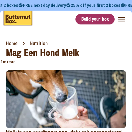
st 2 boxes
FREE next day delivery
25% off your first 2 boxes
FRE
Build your box
Home
Nutrition
Mag Een Hond Melk
•
1m read