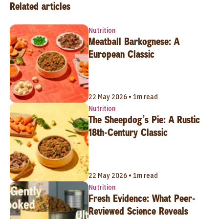
Related articles
Nutrition
Meatball Barkognese: A
European Classic
22 May 2026 • 1m read
Nutrition
The Sheepdog’s Pie: A Rustic
18th-Century Classic
22 May 2026 • 1m read
Nutrition
Fresh Evidence: What Peer-
Reviewed Science Reveals