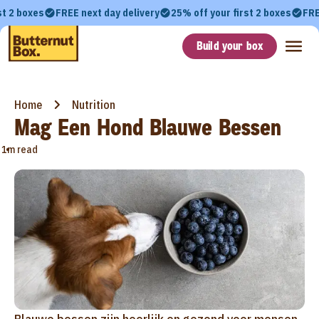
st 2 boxes
FREE next day delivery
25% off your first 2 boxes
FRE
Build your box
Home
Nutrition
Mag Een Hond Blauwe Bessen
•
1m read