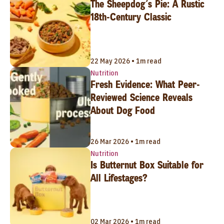
The Sheepdog’s Pie: A Rustic
18th-Century Classic
22 May 2026 • 1m read
Nutrition
Fresh Evidence: What Peer-
Reviewed Science Reveals
About Dog Food
26 Mar 2026 • 1m read
Nutrition
Is Butternut Box Suitable for
All Lifestages?
02 Mar 2026 • 1m read