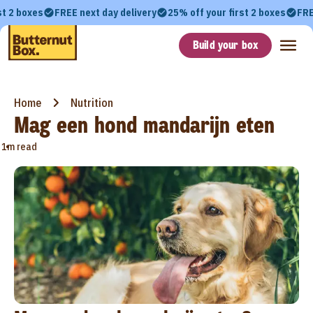
st 2 boxes
FREE next day delivery
25% off your first 2 boxes
FRE
Build your box
Home
Nutrition
Mag een hond mandarijn eten
•
1m read