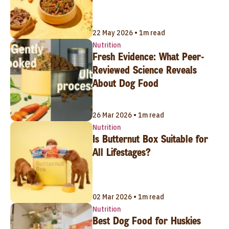
22 May 2026 • 1m read
Nutrition
Fresh Evidence: What Peer-
Reviewed Science Reveals
About Dog Food
26 Mar 2026 • 1m read
Nutrition
Is Butternut Box Suitable for
All Lifestages?
02 Mar 2026 • 1m read
Nutrition
Best Dog Food for Huskies